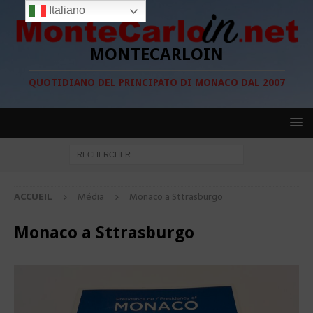
Italiano
MONTECARLOIN
QUOTIDIANO DEL PRINCIPATO DI MONACO DAL 2007
ACCUEIL
Média
Monaco a Sttrasburgo
Monaco a Sttrasburgo