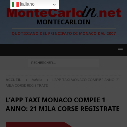
Italiano
MONTECARLOIN
QUOTIDIANO DEL PRINCIPATO DI MONACO DAL 2007
ACCUEIL
Média
L’APP TAXI MONACO COMPIE 1 ANNO: 21
MILA CORSE REGISTRATE
L’APP TAXI MONACO COMPIE 1
ANNO: 21 MILA CORSE REGISTRATE