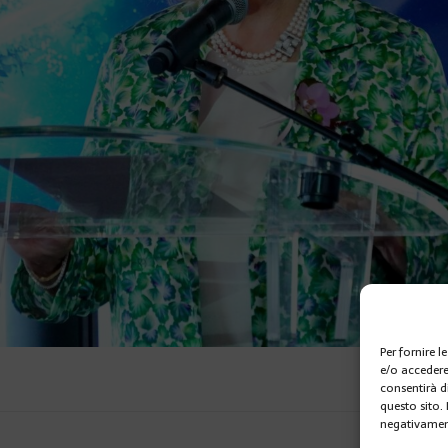
Per fornire 
e/o accedere
consentirà d
questo sito.
negativament