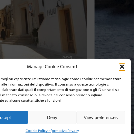
Manage Cookie Consent
le migliori esperienze, utilizziamo tecnologie come i cookie per memorizzare
 alle informazioni del dispositivo. Il consenso a queste tecnologie ci
SUIVANT
i elaborare dati quali il comportamento di navigazione o gli ID univoci su
 Il mancato consenso o la revoca del consenso possono influire
e su alcune caratteristiche e funzioni.
I SIAMO
EDIZIONI MCIN
COOKIE POLICY (EU)
ccept
Deny
View preferences
Cookie Policy
Informativa Privacy