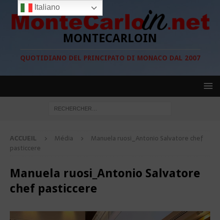
Italiano
MONTECARLOIN
QUOTIDIANO DEL PRINCIPATO DI MONACO DAL 2007
ACCUEIL
Média
Manuela ruosi_Antonio Salvatore chef
pasticcere
Manuela ruosi_Antonio Salvatore
chef pasticcere