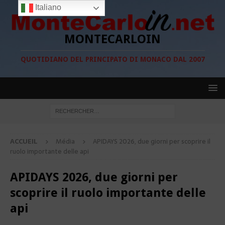
Italiano
MONTECARLOIN
QUOTIDIANO DEL PRINCIPATO DI MONACO DAL 2007
ACCUEIL
Média
APIDAYS 2026, due giorni per scoprire il
ruolo importante delle api
APIDAYS 2026, due giorni per
scoprire il ruolo importante delle
api