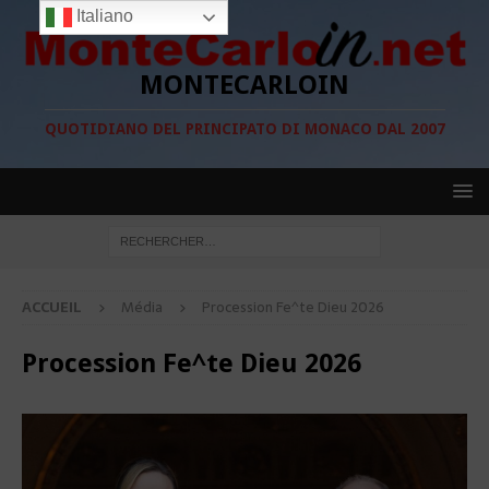
Italiano
MONTECARLOIN
QUOTIDIANO DEL PRINCIPATO DI MONACO DAL 2007
ACCUEIL
Média
Procession Fe^te Dieu 2026
Procession Fe^te Dieu 2026