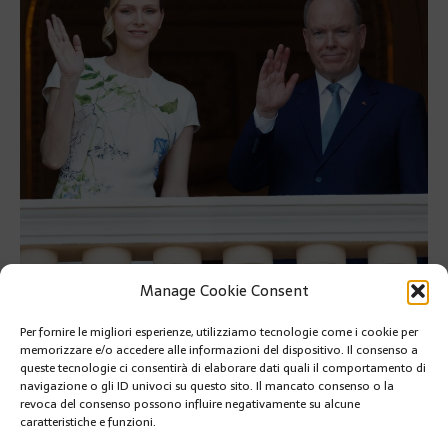
Manage Cookie Consent
Il Principato di Monaco ha celebrato la Festa del Corpus Domini,
alla presenza delle LL.AA.SS. il Principe Alberto II e la Principessa
Charlène.
Per fornire le migliori esperienze, utilizziamo tecnologie come i cookie per
memorizzare e/o accedere alle informazioni del dispositivo. Il consenso a
Il Principato di Monaco ha celebrato la Festa del Corpus
queste tecnologie ci consentirà di elaborare dati quali il comportamento di
navigazione o gli ID univoci su questo sito. Il mancato consenso o la
Domini, alla presenza delle LL.AA.SS. il Principe Alberto II e la
revoca del consenso possono influire negativamente su alcune
Principessa Charlène.
caratteristiche e funzioni.