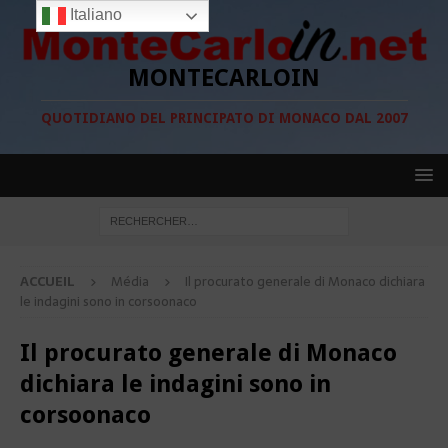
Italiano
MONTECARLOIN
QUOTIDIANO DEL PRINCIPATO DI MONACO DAL 2007
ACCUEIL
Média
Il procurato generale di Monaco dichiara
le indagini sono in corsoonaco
Il procurato generale di Monaco
dichiara le indagini sono in
corsoonaco