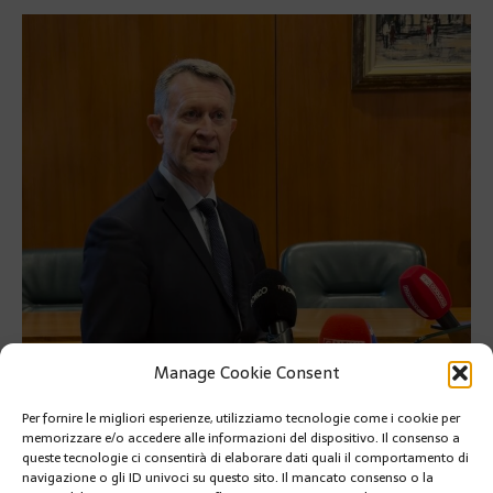
Manage Cookie Consent
Per fornire le migliori esperienze, utilizziamo tecnologie come i cookie per
memorizzare e/o accedere alle informazioni del dispositivo. Il consenso a
queste tecnologie ci consentirà di elaborare dati quali il comportamento di
navigazione o gli ID univoci su questo sito. Il mancato consenso o la
Conferenza stampa del Procuratore Generale di Monaco,