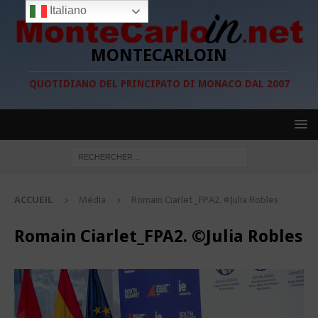
Italiano
MONTECARLOIN
QUOTIDIANO DEL PRINCIPATO DI MONACO DAL 2007
ACCUEIL
Média
Romain Ciarlet_FPA2. ©Julia Robles
Romain Ciarlet_FPA2. ©Julia Robles