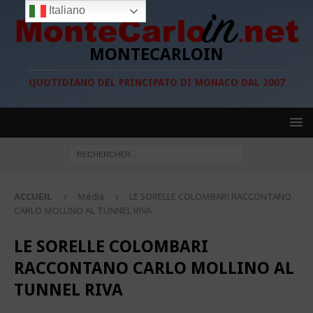
Italiano
MONTECARLOIN
QUOTIDIANO DEL PRINCIPATO DI MONACO DAL 2007
ACCUEIL
Média
LE SORELLE COLOMBARI RACCONTANO
CARLO MOLLINO AL TUNNEL RIVA
LE SORELLE COLOMBARI
RACCONTANO CARLO MOLLINO AL
TUNNEL RIVA