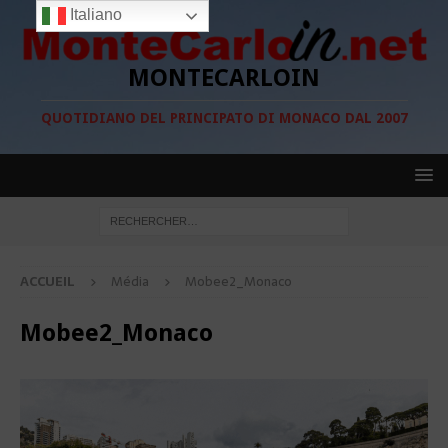
Italiano
MONTECARLOIN
QUOTIDIANO DEL PRINCIPATO DI MONACO DAL 2007
ACCUEIL
Média
Mobee2_Monaco
Mobee2_Monaco