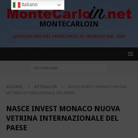
Italiano
MONTECARLOIN
QUOTIDIANO DEL PRINCIPATO DI MONACO DAL 2007
ACCUEIL
ATTUALITÀ
NASCE INVEST MONACO NUOVA
VETRINA INTERNAZIONALE DEL PAESE
NASCE INVEST MONACO NUOVA
VETRINA INTERNAZIONALE DEL
PAESE