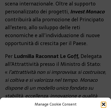
scena internazionale. Oltre al supporto
personalizzato dei progetti,
Invest Monaco
contribuirà alla promozione del Principato
all’estero, allo sviluppo delle reti
economiche e all’individuazione di nuove
opportunità di crescita per il Paese.
Per
Ludmilla Raconnat Le Goff,
Delegata
all’Attrattività presso il Ministro di Stato:
«
l’attrattività non si improvvisa: si costruisce,
si coltiva e si valorizza nel tempo
.
Monaco
dispone di un modello unico fondato su
stabilità, eccellenza, innovazione e qualità
della vita, che merita di essere promosso con
Manage Cookie Consent