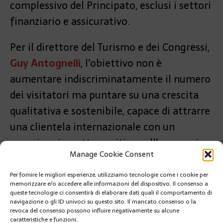
complessivo del Principato, esclusi i settori
finanziario e assicurativo.
Per il direttore del Turismo e dei Congressi,
Guy Antognelli
, l’obiettivo non è
aumentare indiscriminatamente il numero
dei visitatori ma puntare su una crescita
qualitativa e sostenibile, capace di attrarre
una clientela internazionale con un
maggiore impatto positivo sull’economia
Manage Cookie Consent
monegasca.
Per fornire le migliori esperienze, utilizziamo tecnologie come i cookie per
PRÉCÉDENT
memorizzare e/o accedere alle informazioni del dispositivo. Il consenso a
RESOPOLIS A MONACO: RAFFORZATA LA
queste tecnologie ci consentirà di elaborare dati quali il comportamento di
COOPERAZIONE DI POLIZIA
navigazione o gli ID univoci su questo sito. Il mancato consenso o la
revoca del consenso possono influire negativamente su alcune
caratteristiche e funzioni.
SUIVANT