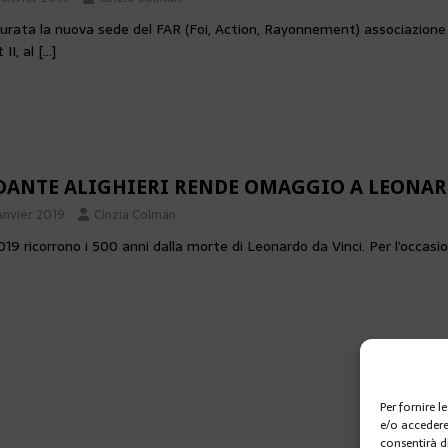
urata la nuova sede del FAR (Foi, Action, Rayonnement) associazione sal
 II, al
[…]
DANTE ALIGHIERI RENDE OMAGGIO A LEONAR
anvier 2019
Cinzia Colman
019 ricorrono i 500 anni dalla morte di Leonardo da Vinci. Per l’occasio
Per fornire 
e/o accedere
consentirà d