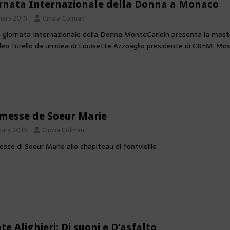
rnata Internazionale della Donna a Monaco
mars 2019
Cinzia Colman
a giornata Internazionale della Donna MonteCarloin presenta la most
o Turello da un’idea di Louisette Azzoaglio presidente di CREM. Mostr
messe de Soeur Marie
mars 2019
Cinzia Colman
sse di Soeur Marie allo chapiteau di fontvieille
te Alighieri: Di suoni e D’asfalto