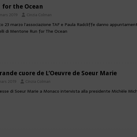
 for the Ocean
 mars 2019
Cinzia Colman
o 23 marzo l’associazione TAF e Paula Radcliffe danno appuntamento
lli di Mentone Run for The Ocean
grande cuore de L’Oeuvre de Soeur Marie
mars 2019
Cinzia Colman
sse di Soeur Marie a Monaco intervista alla presidente Michèle Miche