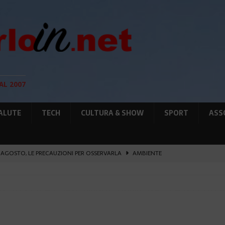
AL 2007
ALUTE
TECH
CULTURA & SHOW
SPORT
ASS
12 AGOSTO, LE PRECAUZIONI PER OSSERVARLA
AMBIENTE
O, SOSTIENE LA RIFORMA
CULTURA&SHOW
eï ad Auschwitz-Birkenau
ATTUALITÀ
L PORTO IL 1° MONACO ATHLETICS FESTIVAL
SPORT
IA RAFFORZANO LA COOPERAZIONE
ATTUALITÀ