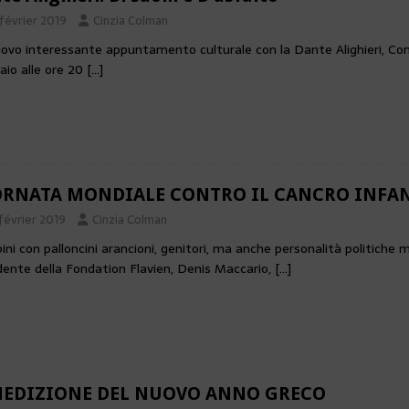
 février 2019
Cinzia Colman
ovo interessante appuntamento culturale con la Dante Alighieri, Co
aio alle ore 20
[…]
ORNATA MONDIALE CONTRO IL CANCRO INFAN
février 2019
Cinzia Colman
ni con palloncini arancioni, genitori, ma anche personalità politiche m
dente della Fondation Flavien, Denis Maccario,
[…]
NEDIZIONE DEL NUOVO ANNO GRECO