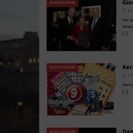
Gio
ASSOCIAZIONI
8 
Per l
Amede
[…]
Ker
ASSOCIAZIONI
7 
Kerme
[…]
Dan
ASSOCIAZIONI