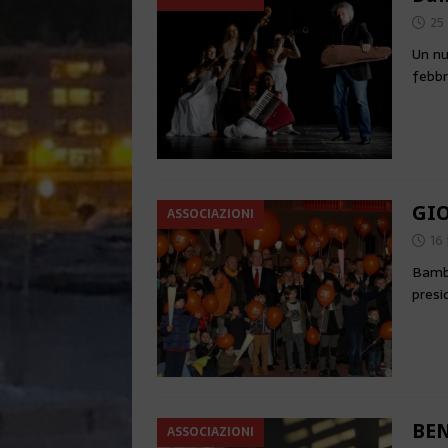
25
Un nu
febbr
GI
ASSOCIAZIONI
16 
Bambi
presi
BE
ASSOCIAZIONI