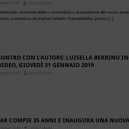
février 2019
Cinzia Colman
adizionale cerimonia della « Vassilopita » (benedizione del nuovo ann
naco, presieduta da Sophia Vaharis-Tsouvelekakis, presso
[…]
ONTRO CON L’AUTORE: LUISELLA BERRINO 
VIDEO, GIOVEDÌ 31 GENNAIO 2019
janvier 2019
Cinzia Colman
FAR COMPIE 35 ANNI E INAUGURA UNA NUOVA
janvier 2019
Cinzia Colman