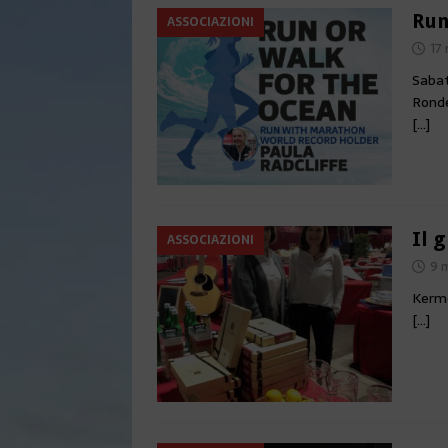
Run
ASSOCIAZIONI
17
Sabat
Ronde
[…]
Il 
ASSOCIAZIONI
9 
Kerme
[…]