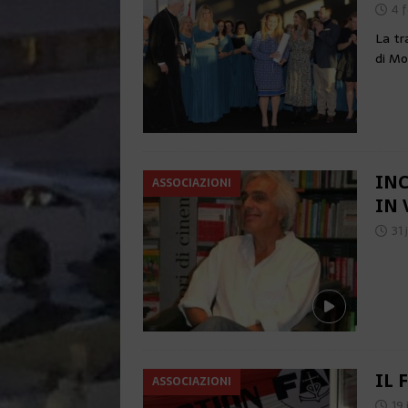
4 
La tr
di Mo
INC
ASSOCIAZIONI
IN 
31 
IL 
ASSOCIAZIONI
19 