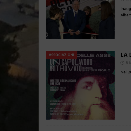
Inaug
Albert
LA 
ASSOCIAZIONI
8 j
Nel 2