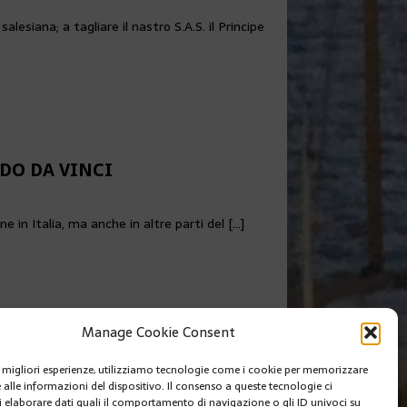
esiana; a tagliare il nastro S.A.S. il Principe
DO DA VINCI
ne in Italia, ma anche in altre parti del
[…]
Manage Cookie Consent
le migliori esperienze, utilizziamo tecnologie come i cookie per memorizzare
 alle informazioni del dispositivo. Il consenso a queste tecnologie ci
i elaborare dati quali il comportamento di navigazione o gli ID univoci su