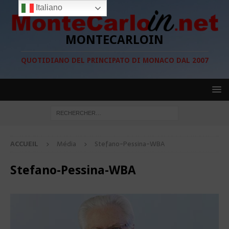
Italiano
MONTECARLOIN
QUOTIDIANO DEL PRINCIPATO DI MONACO DAL 2007
ACCUEIL
Média
Stefano-Pessina-WBA
Stefano-Pessina-WBA