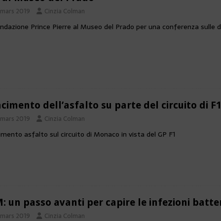
 mars 2019
Cinzia Colman
ndazione Prince Pierre al Museo del Prado per una conferenza sulle 
acimento dell’asfalto su parte del circuito di F
 mars 2019
Cinzia Colman
imento asfalto sul circuito di Monaco in vista del GP F1
: un passo avanti per capire le infezioni batte
 mars 2019
Cinzia Colman