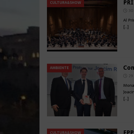
PRI
CULTURA&SHOW
30
Al Pr
[…]
Con
AMBIENTE
29
Monac
Joaci
[…]
FPP
CULTURA&SHOW