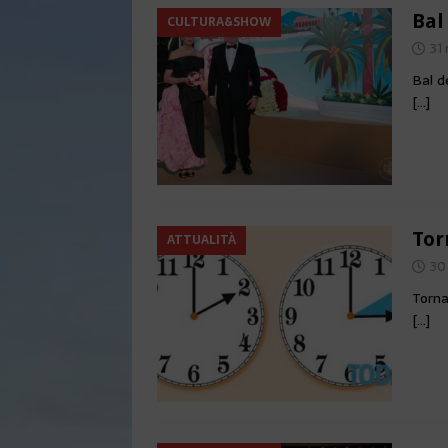
Bal
CULTURA&SHOW
31
Bal d
[…]
Tor
ATTUALITÀ
30
Torna
[…]