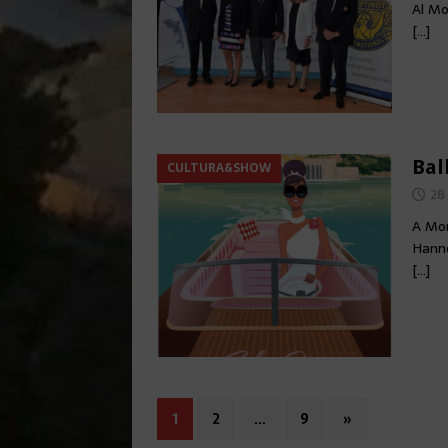
Al M
[…]
Bal
CULTURA&SHOW
28
A Mon
Hanno
[…]
1
2
…
9
»