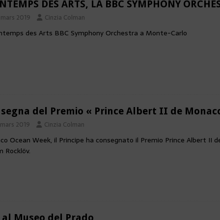
NTEMPS DES ARTS, LA BBC SYMPHONY ORCH
 mars 2019
Cinzia Colman
intemps des Arts BBC Symphony Orchestra a Monte-Carlo
segna del Premio « Prince Albert II de Monaco
 mars 2019
Cinzia Colman
o Ocean Week, il Principe ha consegnato il Premio Prince Albert II 
m Rocklöv.
 al Museo del Prado