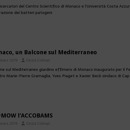
icercatori del Centro Scientifico di Monaco e l’Università Costa Azz
razione dei batteri patogeni
aco, un Balcone sul Mediterraneo
 mars 2019
Cinzia Colman
ne sul Mediterraneo giardino effimero di Monaco inaugurato per il Fest
tro Marie-Pierre Gramaglia, Yves Piaget e Xavier Beck sindaco di Cap 
 #MOW l’ACCOBAMS
 mars 2019
Cinzia Colman