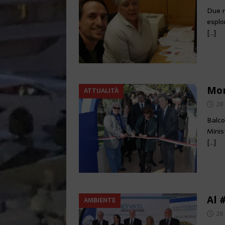
Due r
esplo
[…]
Mon
ATTUALITÀ
28
Balco
Minis
[…]
Al
AMBIENTE
28