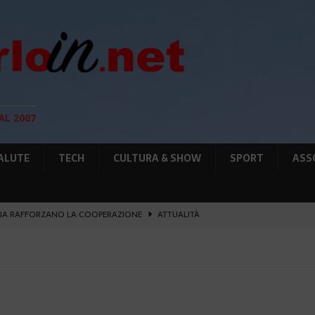
AL 2007
ALUTE
TECH
CULTURA & SHOW
SPORT
ASS
IA RAFFORZANO LA COOPERAZIONE
ATTUALITÀ
12 AGOSTO, LE PRECAUZIONI PER OSSERVARLA
AMBIENTE
O, SOSTIENE LA RIFORMA
CULTURA&SHOW
eï ad Auschwitz-Birkenau
ATTUALITÀ
GIO DI PLACE D’ARMES
ATTUALITÀ