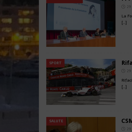
29
La Fo
[…]
Rif
SPORT
29
Rifac
[…]
CSM
SALUTE
29