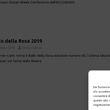
onaco Ocean Week Conferenza dell’ACCOBAMS
lo della Rosa 2019
 mars 2019
Cinzia Colman
te-Carlo torna il Ballo della Rosa edizione numero 65, l’ultima ideata
ver sul tema della Riviera
Per fornire 
e/o accedere
consentirà d
questo sito.
negativament