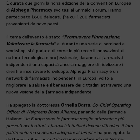
È durata due giorni la nona edizione della Convention Europea
di
Alphega Pharmacy
svoltasi al Grimaldi Forum. Hanno
partecipato 1.600 delegati, fra cui 1.200 farmacisti
provenienti da nove paesi.
Il tema dell’evento è stato
“Promuovere l’innovazione,
Valorizzare la farmacia
” e, durante una serie di seminari e
workshop, si è parlato di come le più recenti innovazioni, di
natura tecnologica e professionale, daranno ai farmacisti
indipendenti una capacità ancora maggiore di fidelizzare i
clienti e incentivare lo sviluppo. Alphega Pharmacy è un
network di farmacisti indipendenti in Europa, volto a
migliorare la salute e il benessere dei cittadini attraverso una
nuova visione della farmacia indipendente.
Ha spiegato la dottoressa
Ornella Barra,
Co-Chief Operating
Officer di Walgreens Boots Alliance
, parlando delle farmacie
italiane
: “
In Europa sono le farmacie meglio attrezzate e più
presenti nel territori. I farmacisti italiani devono difendere il loro
patrimonio ma si devono adeguare ai tempi
– ha proseguito la
dottoressa Barra –
In Italia stiamo conducendo un test per