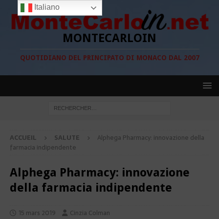
Italiano
MONTECARLOIN
QUOTIDIANO DEL PRINCIPATO DI MONACO DAL 2007
ACCUEIL
SALUTE
Alphega Pharmacy: innovazione della
farmacia indipendente
Alphega Pharmacy: innovazione
della farmacia indipendente
15 mars 2019
Cinzia Colman