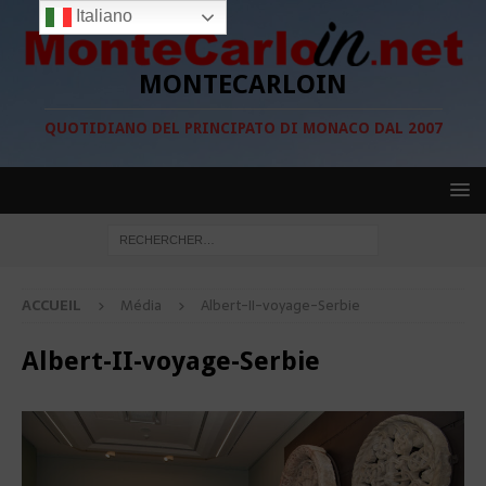
Italiano
MONTECARLOIN
QUOTIDIANO DEL PRINCIPATO DI MONACO DAL 2007
ACCUEIL
Média
Albert-II-voyage-Serbie
Albert-II-voyage-Serbie