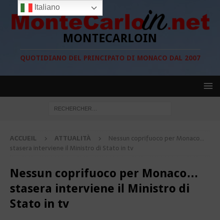
Italiano
MONTECARLOIN
QUOTIDIANO DEL PRINCIPATO DI MONACO DAL 2007
ACCUEIL
ATTUALITÀ
Nessun coprifuoco per Monaco…
stasera interviene il Ministro di Stato in tv
Nessun coprifuoco per Monaco…
stasera interviene il Ministro di
Stato in tv