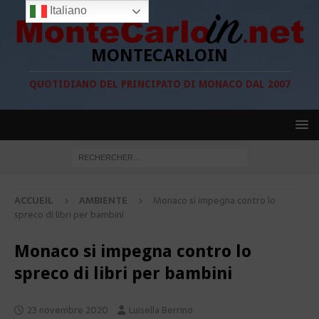
Italiano
MONTECARLOIN
QUOTIDIANO DEL PRINCIPATO DI MONACO DAL 2007
ACCUEIL
AMBIENTE
Monaco si impegna contro lo
spreco di libri per bambini
Monaco si impegna contro lo
spreco di libri per bambini
23 novembre 2020
Luisella Berrino