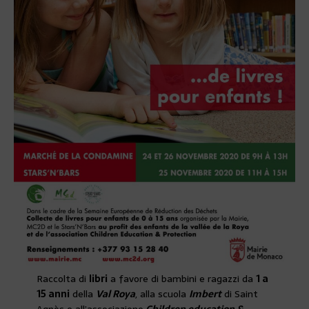
Raccolta di
libri
a favore di bambini e ragazzi da
1 a
15 anni
della
Val Roya
, alla scuola
Imbert
di Saint
Agnès e all’associazione
Children education &