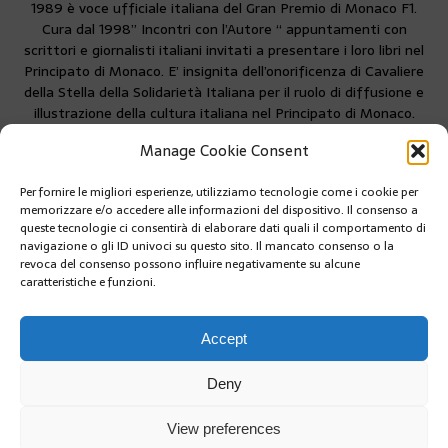
1989 è voce ufficiale italiana del Gran Premio di Monaco F1.
Cura dal 1998” Incontri con l’Autore “ appuntamenti con
scrittori e giornalisti italiani invitati a presentare i loro libri nel
Principato di Monaco. E’ insignita dell’onorificenza di Cavaliere
della Stella della Solidarietà Italiana per il ruolo di diffusione e
illustrazione della cultura italiana nel Principato di Monaco.
Firma articoli su MonteCarloin fin dagli inizi.
Manage Cookie Consent
Per fornire le migliori esperienze, utilizziamo tecnologie come i cookie per
PRÉCÉDENT
memorizzare e/o accedere alle informazioni del dispositivo. Il consenso a
BASKET CAMPIONATO:LA ROCA TEAM SURCLASSA
queste tecnologie ci consentirà di elaborare dati quali il comportamento di
LIMOGES
navigazione o gli ID univoci su questo sito. Il mancato consenso o la
revoca del consenso possono influire negativamente su alcune
caratteristiche e funzioni.
SUIVANT
Monaco partecipa al Consiglio d’amministrazione
del Programma Alimentare Mondiale
Accept
Deny
View preferences