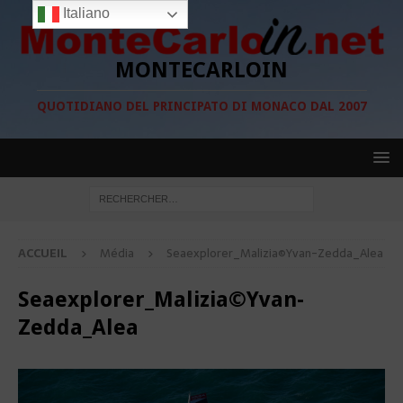
Italiano
MONTECARLOIN
QUOTIDIANO DEL PRINCIPATO DI MONACO DAL 2007
ACCUEIL
Média
Seaexplorer_Malizia©Yvan-Zedda_Alea
Seaexplorer_Malizia©Yvan-
Zedda_Alea