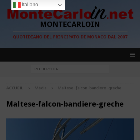
Italiano
MONTECARLOIN
QUOTIDIANO DEL PRINCIPATO DI MONACO DAL 2007
ACCUEIL
Média
Maltese-falcon-bandiere-greche
Maltese-falcon-bandiere-greche