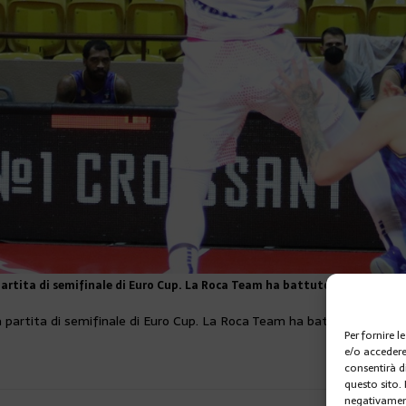
 partita di semifinale di Euro Cup. La Roca Team ha battuto Gran Canaria 
ma partita di semifinale di Euro Cup. La Roca Team ha battuto Gran Can
Per fornire 
e/o accedere
consentirà d
questo sito.
negativament