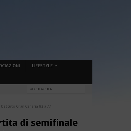
OCIAZIONI
LIFESTYLE
a battuto Gran Canaria 82 a 77.
tita di semifinale