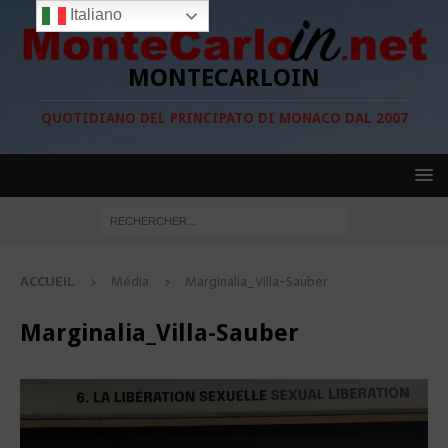
Italiano
MONTECARLOIN
QUOTIDIANO DEL PRINCIPATO DI MONACO DAL 2007
ACCUEIL
Média
Marginalia_Villa-Sauber
Marginalia_Villa-Sauber