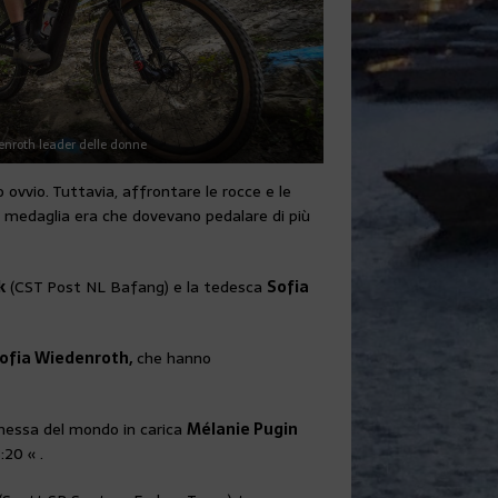
enroth leader delle donne
 ovvio. Tuttavia, affrontare le rocce e le
lla medaglia era che dovevano pedalare di più
k
(CST Post NL Bafang) e la tedesca
Sofia
ofia Wiedenroth,
che hanno
onessa del mondo in carica
Mélanie Pugin
20 « .