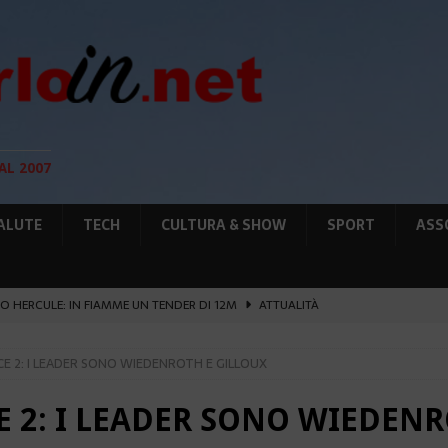
AL 2007
ALUTE
TECH
CULTURA & SHOW
SPORT
ASS
O HERCULE: IN FIAMME UN TENDER DI 12M
ATTUALITÀ
UNTA SULLE NUOVE RISORSE
AMBIENTE
 2: I LEADER SONO WIEDENROTH E GILLOUX
GIO DI PLACE D’ARMES
ATTUALITÀ
IA RAFFORZANO LA COOPERAZIONE
ATTUALITÀ
 2: I LEADER SONO WIEDENR
’ATTENTATO ESPLOSIVO A MONACO SI ESTENDE
ATTUALITÀ