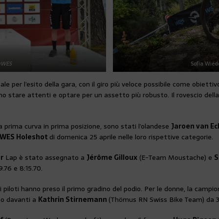
©WES
Sofia Wied
per l’esito della gara, con il giro più veloce possibile come obiettivo
vano stare attenti e optare per un assetto più robusto. Il rovescio de
 la prima curva in prima posizione, sono stati l’olandese
Jaroen van Ec
WES Holeshot
di domenica 25 aprile nelle loro rispettive categorie.
r
Lap è stato assegnato a
Jérôme Gilloux
(E-Team Moustache) e
S
9.76 e 8:15.70.
piloti hanno preso il primo gradino del podio. Per le donne, la campi
to davanti a
Kathrin Stirnemann
(Thömus RN Swiss Bike Team) da 3: