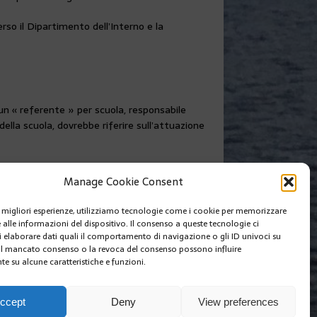
so il Dipartimento dell’Interno e la
un « referente » per scuola, responsabile
ella scuola, dovrebbe riferire sull’attuazione
Manage Cookie Consent
SUIVANT
le migliori esperienze, utilizziamo tecnologie come i cookie per memorizzare
 1a EDIZIONE DI BEKING MONACO
 alle informazioni del dispositivo. Il consenso a queste tecnologie ci
i elaborare dati quali il comportamento di navigazione o gli ID univoci su
 Il mancato consenso o la revoca del consenso possono influire
e su alcune caratteristiche e funzioni.
I SIAMO
EDIZIONI MCIN
COOKIE POLICY (EU)
ccept
Deny
View preferences