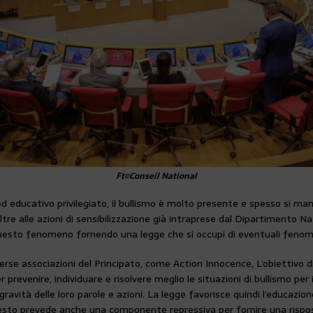
Ft©Conseil National
ducativo privilegiato, il bullismo è molto presente e spesso si manife
re alle azioni di sensibilizzazione già intraprese dal Dipartimento Na
 questo fenomeno fornendo una legge che si occupi di eventuali fenom
erse associazioni del Principato, come Action Innocence, L’obiettivo di
 prevenire, individuare e risolvere meglio le situazioni di bullismo pe
 gravità delle loro parole e azioni. La legge favorisce quindi l’educazio
 testo prevede anche una componente repressiva per fornire una risp