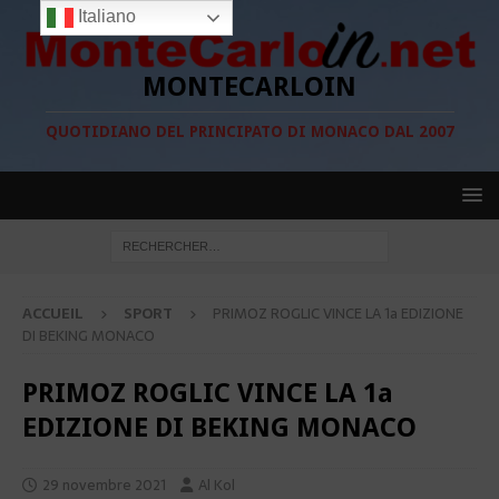
Italiano
MONTECARLOIN
QUOTIDIANO DEL PRINCIPATO DI MONACO DAL 2007
ACCUEIL
SPORT
PRIMOZ ROGLIC VINCE LA 1a EDIZIONE
DI BEKING MONACO
PRIMOZ ROGLIC VINCE LA 1a
EDIZIONE DI BEKING MONACO
29 novembre 2021
Al Kol