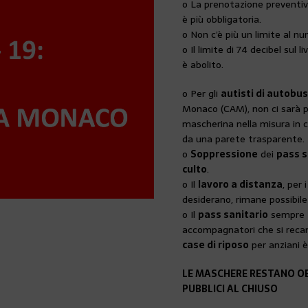
o La prenotazione preventiva 
è più obbligatoria.
o Non c’è più un limite al nu
o Il limite di 74 decibel sul l
è abolito.
o Per gli
autisti di autobu
Monaco (CAM), non ci sarà pi
mascherina nella misura in c
da una parete trasparente.
o
Soppressione
dei
pass s
culto
.
o Il
lavoro a distanza
, per 
desiderano, rimane possibile
o Il
pass sanitario
sempre
accompagnatori che si reca
case di riposo
per anziani 
LE MASCHERE RESTANO OBB
PUBBLICI AL CHIUSO