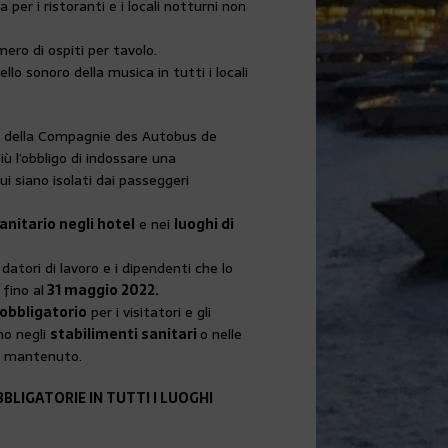
per i ristoranti e i locali notturni non
mero di ospiti per tavolo.
ivello sonoro della musica in tutti i locali
s
della Compagnie des Autobus de
ù l’obbligo di indossare una
ui siano isolati dai passeggeri
anitario negli hotel
e nei
luoghi di
i datori di lavoro e i dipendenti che lo
 fino al
31 maggio 2022.
obbligatorio
per i visitatori e gli
no negli
stabilimenti sanitari
o nelle
è mantenuto.
LIGATORIE IN TUTTI I LUOGHI