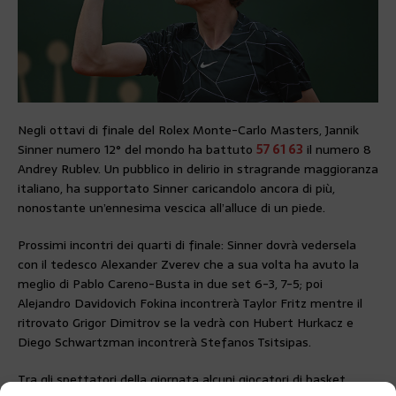
Negli ottavi di finale del Rolex Monte-Carlo Masters, Jannik
Sinner numero 12° del mondo ha battuto
57 61 63
il numero 8
Andrey Rublev. Un pubblico in delirio in stragrande maggioranza
italiano, ha supportato Sinner caricandolo ancora di più,
nonostante un’ennesima vescica all’alluce di un piede.
Prossimi incontri dei quarti di finale: Sinner dovrà vedersela
con il tedesco Alexander Zverev che a sua volta ha avuto la
meglio di Pablo Careno-Busta in due set 6-3, 7-5; poi
Alejandro Davidovich Fokina incontrerà Taylor Fritz mentre il
ritrovato Grigor Dimitrov se la vedrà con Hubert Hurkacz e
Diego Schwartzman incontrerà Stefanos Tsitsipas.
Tra gli spettatori della giornata alcuni giocatori di basket