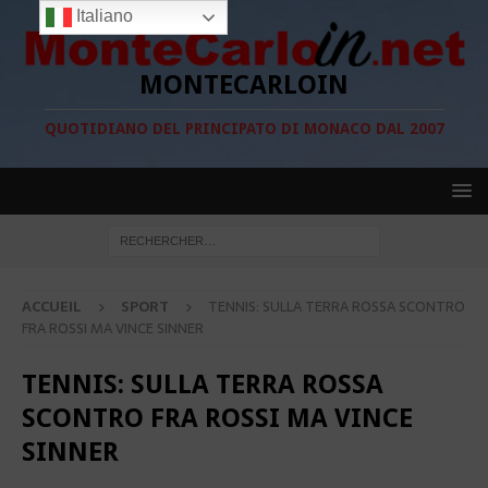
Italiano
MONTECARLOIN
QUOTIDIANO DEL PRINCIPATO DI MONACO DAL 2007
ACCUEIL
SPORT
TENNIS: SULLA TERRA ROSSA SCONTRO
FRA ROSSI MA VINCE SINNER
TENNIS: SULLA TERRA ROSSA
SCONTRO FRA ROSSI MA VINCE
SINNER