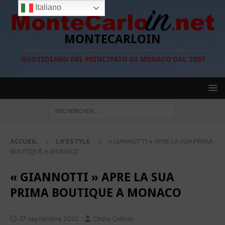
Italiano
MONTECARLOIN
QUOTIDIANO DEL PRINCIPATO DI MONACO DAL 2007
ACCUEIL
LIFESTYLE
« GIANNOTTI » APRE LA SUA PRIMA
BOUTIQUE A MONACO
« GIANNOTTI » APRE LA SUA
PRIMA BOUTIQUE A MONACO
27 septembre 2022
Cinzia Colman