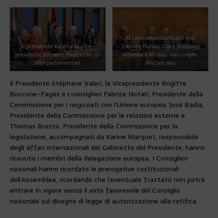
Al centro
Maros
Sefcovic con
Il presidente Valeri e la vice-
Camille Hubac, Clara Martinez
presidente boccone-Pages con gli
Alberola e Nicolas Von Lingen,
altri parlamentari
ft©Cons.Nat.
Il Presidente Stéphane Valeri, la Vicepresidente Brigitte
Boccone-Pagès e i consiglieri Fabrice Notari, Presidente della
Commissione per i negoziati con l’Unione europea, José Badia,
Presidente della Commissione per le relazioni esterne e
Thomas Brezzo, Presidente della Commissione per la
legislazione, accompagnati da Karine Marquet, responsabile
degli affari internazionali del Gabinetto del Presidente, hanno
ricevuto i membri della delegazione europea. I Consiglieri
nazionali hanno ricordato le prerogative costituzionali
dell’Assemblea, ricordando che l’eventuale Trattato non potrà
entrare in vigore senza il voto favorevole del Consiglio
nazionale sul disegno di legge di autorizzazione alla ratifica.