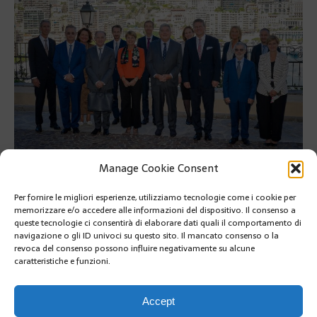
Manage Cookie Consent
ft©M.Alesi Direc.Com.
PRÉCÉDENT
Per fornire le migliori esperienze, utilizziamo tecnologie come i cookie per
2023 CENTENARIO DELLA NASCITA DEL PRINCIPE
memorizzare e/o accedere alle informazioni del dispositivo. Il consenso a
RANIERI III
queste tecnologie ci consentirà di elaborare dati quali il comportamento di
navigazione o gli ID univoci su questo sito. Il mancato consenso o la
revoca del consenso possono influire negativamente su alcune
SUIVANT
caratteristiche e funzioni.
All’ASSEMBLEA GENERALE DELL’ONU MONACO
SOSTIENE LA COALIZIONE PER PORRE FINE
ALL’INQUINAMENTO DA PLASTICA ENTRO IL 2040
Accept