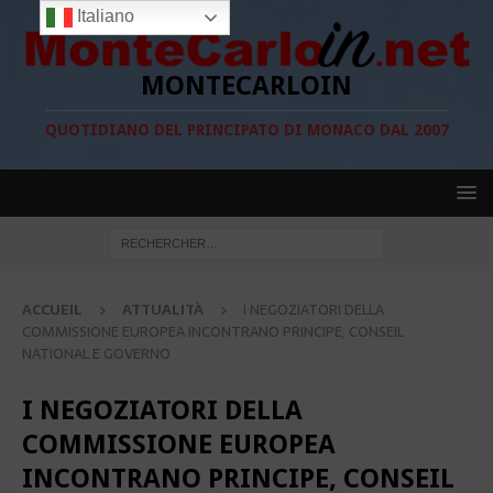
Italiano
MONTECARLOIN
QUOTIDIANO DEL PRINCIPATO DI MONACO DAL 2007
ACCUEIL
ATTUALITÀ
I NEGOZIATORI DELLA
COMMISSIONE EUROPEA INCONTRANO PRINCIPE, CONSEIL
NATIONAL E GOVERNO
I NEGOZIATORI DELLA
COMMISSIONE EUROPEA
INCONTRANO PRINCIPE, CONSEIL