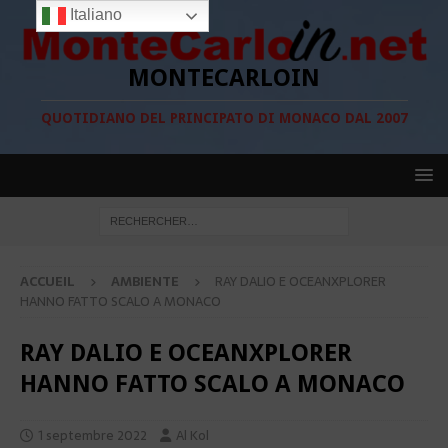
Italiano
MONTECARLOIN
QUOTIDIANO DEL PRINCIPATO DI MONACO DAL 2007
ACCUEIL
AMBIENTE
RAY DALIO E OCEANXPLORER
HANNO FATTO SCALO A MONACO
RAY DALIO E OCEANXPLORER
HANNO FATTO SCALO A MONACO
1 septembre 2022
Al Kol