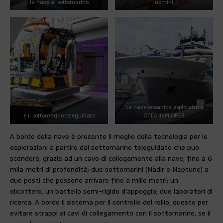
la nave al sottomarino
uomini
La nave oceanica esploratrice
e il sottomarino teleguidato
OCEANXPLORER
A bordo della nave è presente il meglio della tecnologia per le
esplorazioni a partire dal sottomarino teleguidato che può
scendere, grazie ad un cavo di collegamento alla nave, fino a 6
mila metri di profondità; due sottomarini (Nadir e Neptune) a
due posti che possono arrivare fino a mille metri; un
elicottero, un battello semi-rigido d’appoggio; due laboratori di
ricerca. A bordo il sistema per il controllo del rollio, questo per
evitare strappi ai cavi di collegamento con il sottomarino, se il