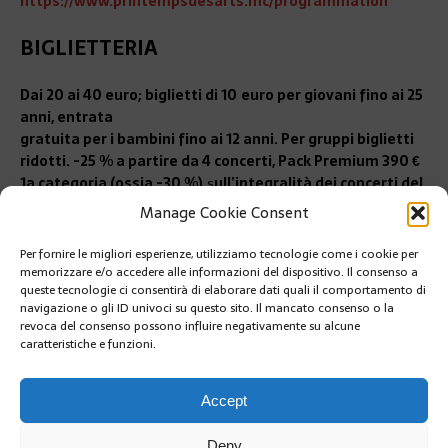
https://www.printempsdesarts.mc/programmation
BIGLIETTERIA
Dai 20 ai 40 euro; biglietti di 10
euro per giovani fino ai 25
anni, entrata
gratuita per i bambini fino ai 12 anni. Per gruppi biglietti
ridotti. -25 % a partire da 4 concerti, Pack Premium 390 €
1a categoria (ossia -30 %)
s
ull’integralità dei concerti del
festival.
PRENOTAZIONE OBBLIGATORIA SU
:
Manage Cookie Consent
printempsdesarts.com
Per fornire le migliori esperienze, utilizziamo tecnologie come i cookie per
PRÉCÉDENT
memorizzare e/o accedere alle informazioni del dispositivo. Il consenso a
FONDAZIONE PRINCESSE GRACE: TUTTE LE ATTIVITÀ
queste tecnologie ci consentirà di elaborare dati quali il comportamento di
navigazione o gli ID univoci su questo sito. Il mancato consenso o la
revoca del consenso possono influire negativamente su alcune
caratteristiche e funzioni.
SUIVANT
LA MONTE-CARLO SBM A GONFIE VELE
Accept
Deny