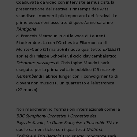
Coadiuvata da video con interviste ai musicisti, la
presentazione del Festival Printemps des Arts
scandisce i momenti più importanti del festival. Le
prime esecuzioni assolute di quest’anno saranno
l’Antigone
di François Meïmoun in cui la voce di Laurent
Stocker duetta con l’Orchestra Filarmonica di
Monte-Carlo (31 marzo); il nuovo quartetto
Extasis
(1
aprile) di Philippe Schoeller; il ciclo clavicembalistico
Désordres passagers
di Christophe Maudot sarà
eseguito per la prima volta in pubblico (25 marzo);
Remember
di Fabrice Jünger con il convolgimento di
giovani non musicisti, un quartetto e l’elettronica
(22 marzo).
Non mancheranno formazioni internazionali come la
BBC Symphony Orchestra
,
l’Orchestre des
Pays de Savoie,
La Diane Française
,
l’Ensemble TM+
e
quelle cameristiche con i quartetti
Diotima
,
Énéide
e il
Trio Bernold
. Uno spazio imporante sarà