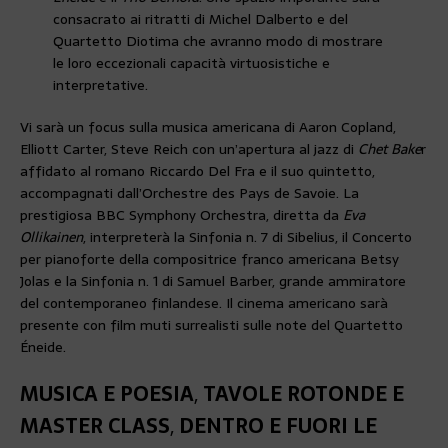
consacrato ai ritratti di Michel Dalberto e del
Quartetto Diotima che avranno modo di mostrare
le loro eccezionali capacità virtuosistiche e
interpretative.
Vi sarà un focus sulla musica americana di Aaron Copland,
Elliott Carter, Steve Reich con un’apertura al jazz di
Chet Bake
r
affidato al romano Riccardo Del Fra e il suo quintetto,
accompagnati dall’Orchestre des Pays de Savoie. La
prestigiosa BBC Symphony Orchestra, diretta da
Eva
Ollikainen
, interpreterà la Sinfonia n. 7 di Sibelius, il Concerto
per pianoforte della compositrice franco americana Betsy
Jolas e la Sinfonia n. 1 di Samuel Barber, grande ammiratore
del contemporaneo finlandese. Il cinema americano sarà
presente con film muti surrealisti sulle note del Quartetto
Éneide.
MUSICA E POESIA
,
TAVOLE ROTONDE E
MASTER CLASS
,
DENTRO E FUORI LE