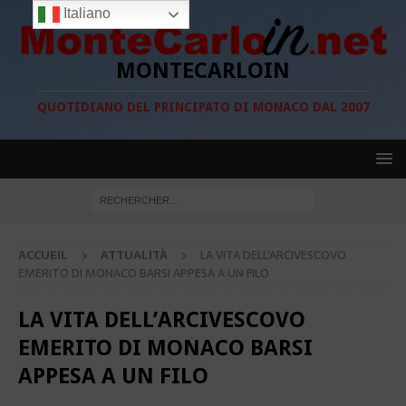
Italiano
MONTECARLOIN
QUOTIDIANO DEL PRINCIPATO DI MONACO DAL 2007
ACCUEIL
ATTUALITÀ
LA VITA DELL’ARCIVESCOVO
EMERITO DI MONACO BARSI APPESA A UN FILO
LA VITA DELL’ARCIVESCOVO
EMERITO DI MONACO BARSI
APPESA A UN FILO