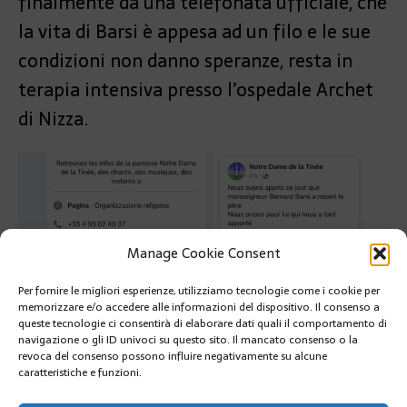
finalmente da una telefonata ufficiale, che
la vita di Barsi è appesa ad un filo e le sue
condizioni non danno speranze, resta in
terapia intensiva presso l’ospedale Archet
di Nizza.
Manage Cookie Consent
Per fornire le migliori esperienze, utilizziamo tecnologie come i cookie per
PRÉCÉDENT
memorizzare e/o accedere alle informazioni del dispositivo. Il consenso a
LE TARTARUGHE DEL MUSEO OCENAGRAFICO
queste tecnologie ci consentirà di elaborare dati quali il comportamento di
ARRIVATE IN SENEGAL
navigazione o gli ID univoci su questo sito. Il mancato consenso o la
revoca del consenso possono influire negativamente su alcune
caratteristiche e funzioni.
SUIVANT
IL PRINCIPE DI MONACO LANCIA IL PROGETTO