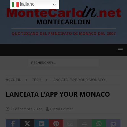
Italiano
MONTECARLOIN
QUOTIDIANO DEL PRINCIPATO DI MONACO DAL 2007
ACCUEIL
TECH
LANCIATA L’APP YOUR MONACO
LANCIATA L’APP YOUR MONACO
12 décembre 2022
Cinzia Colman