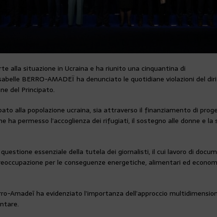
e alla situazione in Ucraina e ha riunito una cinquantina di
 Isabelle BERRO-AMADEÏ ha denunciato le quotidiane violazioni del dirit
ne del Principato.
pato alla popolazione ucraina, sia attraverso il finanziamento di proge
e ha permesso l’accoglienza dei rifugiati, il sostegno alle donne e la 
a questione essenziale della tutela dei giornalisti, il cui lavoro di doc
preoccupazione per le conseguenze energetiche, alimentari ed economi
Berro-Amadeī ha evidenziato l’importanza dell’approccio multidimensiona
ntare.