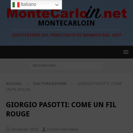
Italiano
MONTECARLOIN
QUOTIDIANO DEL PRINCIPATO DI MONACO DAL 2007
ACCUEIL
CULTURA&SHOW
GIORGIO PASOTTI: COME
UN FIL ROUGE
GIORGIO PASOTTI: COME UN FIL
ROUGE
26 janvier 2023
Cristina Veronese