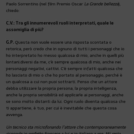
Paolo Sorrentino (nel film Premio Oscar
La Grande bellezza
),
chiedo:
C.V.: Tra gli innumerevoli ruoli interpretati, quale le
assomiglia di più?
G.P.
Questa non vuole essere una risposta scontata o
retorica, però credo che in ognuno di tutti i personaggi che io
ho interpretato ho messo qualcosa di mio, anche in quelli più
lontani.
diversi da me, c’è sempre qualcosa di mio, anche nei
personaggi negativi, cattivi. C’è sempre infatti qualcosa che
ho lasciato di mio o che ho portato al personaggio, perché è
un qualcosa a cui non puoi sottrarti. Penso che un attore
debba utilizzare la propria persona, la propria intelligenza,
anche la propria sensibilità ed applicarle ai personaggi, anche
se sono molto distanti da lui. Ogni ruolo diventa qualcosa che
ti appartiene, è tuo, per cui è inevitabile che questa cosa
avvenga.
Un tecnico sta microfonando l’attore che contemporaneamente
risponde in perfetto francese a lui e in italiano a me. Mi resta