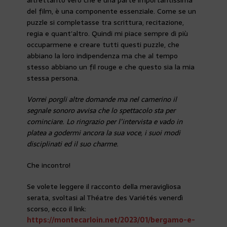
altrettanto vero che è una parte importantissima
del film, è una componente essenziale. Come se un
puzzle si completasse tra scrittura, recitazione,
regia e quant’altro. Quindi mi piace sempre di più
occuparmene e creare tutti questi puzzle, che
abbiano la loro indipendenza ma che al tempo
stesso abbiano un fil rouge e che questo sia la mia
stessa persona.
Vorrei porgli altre domande ma nel camerino il
segnale sonoro avvisa che lo spettacolo sta per
cominciare. Lo ringrazio per l’intervista e vado in
platea a godermi ancora la sua voce, i suoi modi
disciplinati ed il suo charme.
Che incontro!
Se volete leggere il racconto della meravigliosa
serata, svoltasi al Théatre des Variétés venerdì
scorso, ecco il link:
https://montecarloin.net/2023/01/bergamo-e-