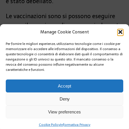
è stato debellato.
Le vaccinazioni sono si possono eseguire
presso il proprio medico e sono rimborsate
Manage Cookie Consent
dalle assicurazioni.
Per fornire le migliori esperienze, utilizziamo tecnologie come i cookie per
PRÉCÉDENT
memorizzare e/o accedere alle informazioni del dispositivo. Il consenso a
PLAY OFF DI BASKET IN EUROLEGA, LA ROCA
queste tecnologie ci consentirà di elaborare dati quali il comportamento di
SCONFITTA IN CASA DAL MACCABI TEL AVIV
navigazione o gli ID univoci su questo sito. Il mancato consenso o la
revoca del consenso possono influire negativamente su alcune
caratteristiche e funzioni.
SUIVANT
SECONDO STAGE AL TEATRO DES MUSES:
MERCEDES MARTINI
Accept
Deny
View preferences
Cookie Policy
Informativa Privacy
Copyright @2019 | by Crivle