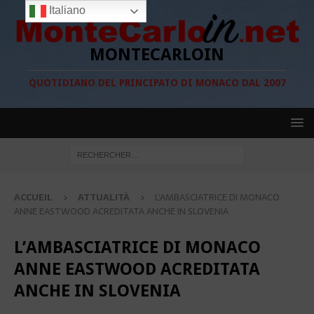
Italiano
MONTECARLOIN
QUOTIDIANO DEL PRINCIPATO DI MONACO DAL 2007
ACCUEIL
ATTUALITÀ
L’AMBASCIATRICE DI MONACO
ANNE EASTWOOD ACREDITATA ANCHE IN SLOVENIA
L’AMBASCIATRICE DI MONACO
ANNE EASTWOOD ACREDITATA
ANCHE IN SLOVENIA