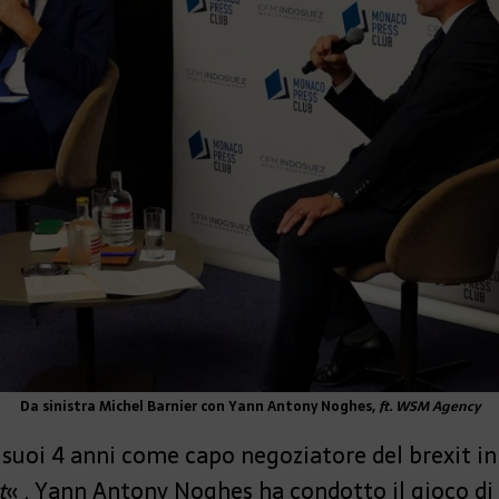
Da sinistra Michel Barnier con Yann Antony Noghes,
ft. WSM Agency
 suoi 4 anni come capo negoziatore del brexit in 
t
« . Yann Antony Noghes ha condotto il gioco d