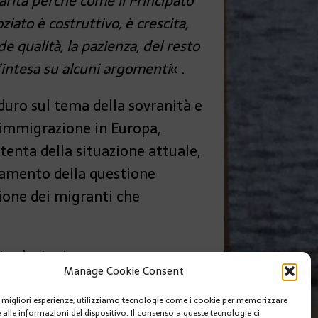
larità perché come il Principato
ziato è costruttivo, è crescita,
 qualità, la pazienza, del resto
’intesa su alcuni argomenti
« .
duro sul tema della sovranità e
l’immigrazione in Europa,
tenta della situazione attuale,
iamento della questione
sione dei migranti che
 soluzioni.
Manage Cookie Consent
SUIVANT
le migliori esperienze, utilizziamo tecnologie come i cookie per memorizzare
TRA MONACO E L’UNIONE EUROPEA
 alle informazioni del dispositivo. Il consenso a queste tecnologie ci