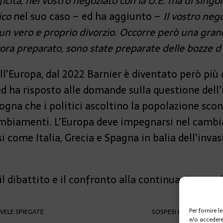
ficità, nel vostro negoziato con la U.E. ma di singo
ico
nel suo caso – ed ha aggiunto –
Il vostro nego
un vero e proprio divorzio. Occorre però una grande
cora preparato, sono state preparate delle bozze d
l’Europa, dal 2022 Barnier è diventato però più 
 ed ha risposto alle domande sulla questione del
na che i politici ascoltino la popolazione scon
cambiamenti. L’Europa deve impegnarsi nel camb
i come Italia, Grecia e Spagna in balia dell’inva
 dibattito e il confronto alla continua ricerca di
Per fornire 
 VELE SPIEGATE
SOSPESI I NEGOZIATI 
e/o accedere