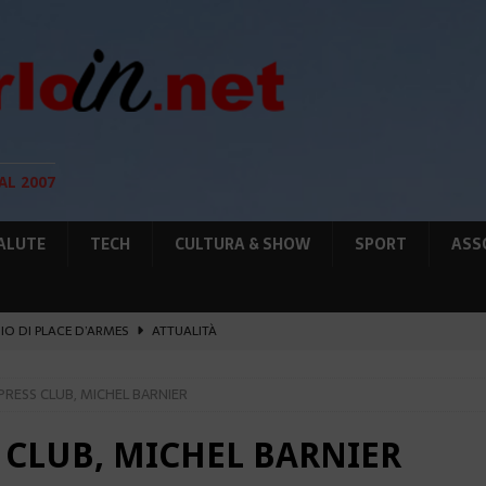
AL 2007
ALUTE
TECH
CULTURA & SHOW
SPORT
ASS
GIO DI PLACE D’ARMES
ATTUALITÀ
IA RAFFORZANO LA COOPERAZIONE
ATTUALITÀ
RESS CLUB, MICHEL BARNIER
12 AGOSTO, LE PRECAUZIONI PER OSSERVARLA
AMBIENTE
O, SOSTIENE LA RIFORMA
CULTURA&SHOW
 CLUB, MICHEL BARNIER
UNTA SULLE NUOVE RISORSE
AMBIENTE