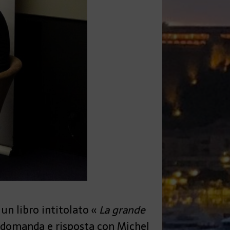
un libro intitolato «
La grande
i domanda e risposta con Michel