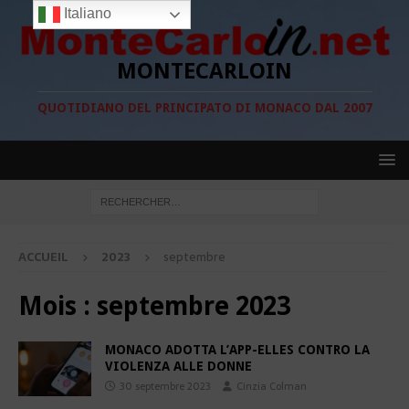
Italiano
MONTECARLOIN
QUOTIDIANO DEL PRINCIPATO DI MONACO DAL 2007
ACCUEIL
2023
septembre
Mois :
septembre 2023
MONACO ADOTTA L’APP-ELLES CONTRO LA
VIOLENZA ALLE DONNE
30 septembre 2023
Cinzia Colman