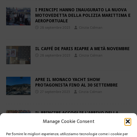
I PRINCIPI HANNO INAUGURATO LA NUOVA
MOTOVEDETTA DELLA POLIZIA MARITTIMA E
AEROPORTUALE
28 septembre 2023
Cinzia Colman
IL CAFFÉ DE PARIS RIAPRE A METÀ NOVEMBRE
28 septembre 2023
Cinzia Colman
APRE IL MONACO YACHT SHOW
PROTAGONISTA FINO AL 30 SETTEMBRE
27 septembre 2023
Cinzia Colman
IL PRINCIPE ACCOGLIE L’ARRIVO DELLA
CORSA CICLISTICA « DA LONDRA A MONACO
Manage Cookie Consent
PER PROTEGGERE GLI OCEANI »
27 septembre 2023
Cinzia Colman
Per fornire le migliori esperienze, utilizziamo tecnologie come i cookie per