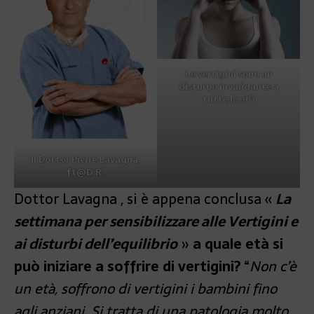
Le vertigini sono un
disturbo invalidante a
tutte le età
Il Dottor Pierre Lavagna,
ft@D.R.
Dottor Lavagna , si è appena conclusa «
La
settimana per sensibilizzare alle Vertigini e
ai disturbi dell’equilibrio
»
a quale età si
può iniziare a soffrire di vertigini?
“
Non c’è
un età, soffrono di vertigini i bambini fino
agli anziani. Si tratta di una patologia molto