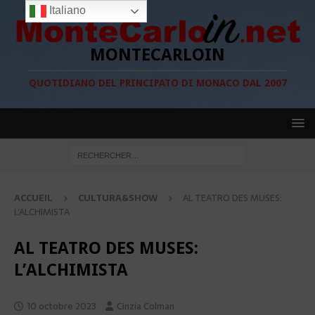
Italiano
MONTECARLOIN
QUOTIDIANO DEL PRINCIPATO DI MONACO DAL 2007
ACCUEIL
CULTURA&SHOW
AL TEATRO DES MUSES:
L’ALCHIMISTA
AL TEATRO DES MUSES:
L’ALCHIMISTA
10 octobre 2023
Cinzia Colman