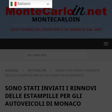
Italiano
MONTECARLOIN
QUOTIDIANO DEL PRINCIPATO DI MONACO DAL 2007
ACCUEIL
ATTUALITÀ
SONO STATI INVIATI I RINNOVI
DELLE ESTAMPILLE PER GLI AUTOVEICOLI DI MONACO
SONO STATI INVIATI I RINNOVI
DELLE ESTAMPILLE PER GLI
AUTOVEICOLI DI MONACO