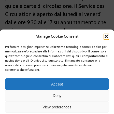
guida e carte di circolazione; il Service des
Circulation è aperto dal lunedì al venerdì
dalle ore 9.30 alle 17 su appuntamento che
può essere prenotato online:
Manage Cookie Consent
http://documents.gouv.mc/stc-rdv/
Per fornire le migliori esperienze, utilizziamo tecnologie come i cookie per
PRÉCÉDENT
memorizzare e/o accedere alle informazioni del dispositivo. Il consenso a
MESSAGGIO DI CORDOGLIO DEL PRINCIPE DI
queste tecnologie ci consentirà di elaborare dati quali il comportamento di
MONACO AL PRESIDENTE ISRAELIANO
navigazione o gli ID univoci su questo sito. Il mancato consenso o la
revoca del consenso possono influire negativamente su alcune
caratteristiche e funzioni.
SUIVANT
AL TEATRO DES MUSES: L’ALCHIMISTA
Accept
Deny
View preferences