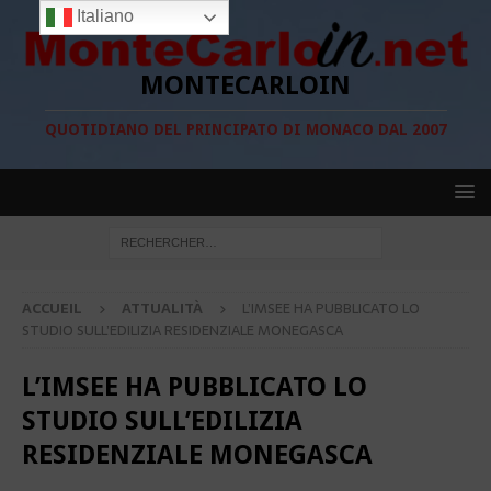
Italiano
MONTECARLOIN
QUOTIDIANO DEL PRINCIPATO DI MONACO DAL 2007
ACCUEIL
ATTUALITÀ
L’IMSEE HA PUBBLICATO LO
STUDIO SULL’EDILIZIA RESIDENZIALE MONEGASCA
L’IMSEE HA PUBBLICATO LO
STUDIO SULL’EDILIZIA
RESIDENZIALE MONEGASCA