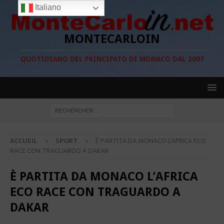
Italiano
MONTECARLOIN
QUOTIDIANO DEL PRINCIPATO DI MONACO DAL 2007
ACCUEIL
SPORT
È PARTITA DA MONACO L’AFRICA ECO
RACE CON TRAGUARDO A DAKAR
È PARTITA DA MONACO L’AFRICA
ECO RACE CON TRAGUARDO A
DAKAR