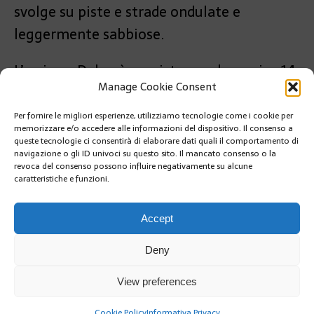
svolge su piste e strade ondulate e
leggermente sabbiose.
L’arrivo a Dakar è previsto per domenica 14
Manage Cookie Consent
gennaio.
Per fornire le migliori esperienze, utilizziamo tecnologie come i cookie per
PRÉCÉDENT
memorizzare e/o accedere alle informazioni del dispositivo. Il consenso a
NOTTE DI SAN SILVESTRO A MONACO
queste tecnologie ci consentirà di elaborare dati quali il comportamento di
navigazione o gli ID univoci su questo sito. Il mancato consenso o la
revoca del consenso possono influire negativamente su alcune
caratteristiche e funzioni.
SUIVANT
A TUTTI I LETTORI BUON 2024
Accept
Deny
View preferences
Cookie Policy
Informativa Privacy