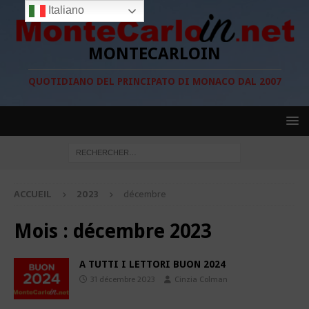
Italiano
MONTECARLOIN
QUOTIDIANO DEL PRINCIPATO DI MONACO DAL 2007
ACCUEIL
2023
décembre
Mois :
décembre 2023
A TUTTI I LETTORI BUON 2024
31 décembre 2023
Cinzia Colman