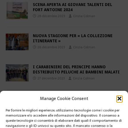
SCENA APERTA AI GIOVANI TALENTI DEL
FORT ANTOINE 2024
28 décembre 2023
Cinzia Colman
NUOVA STAGIONE PER « LA COLLEZIONE
ITINERANTE »
28 décembre 2023
Cinzia Colman
I CARABINIERI DEL PRINCIPE HANNO
DISTRIBUITO PELUCHE AI BAMBINI MALATI
27 décembre 2023
Cinzia Colman
Manage Cookie Consent
FESTA DI CAPODANNO A MONACO, TRA
SPETTACOLI E SERATE VARIE
27 décembre 2023
Cinzia Colman
Per fornire le migliori esperienze, utilizziamo tecnologie come i cookie per
memorizzare e/o accedere alle informazioni del dispositivo. Il consenso a
queste tecnologie ci consentirà di elaborare dati quali il comportamento di
navigazione o gli ID univoci su questo sito. Il mancato consenso o la