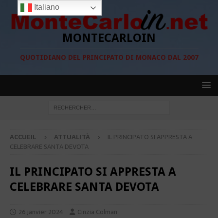
Italiano
MONTECARLOIN
QUOTIDIANO DEL PRINCIPATO DI MONACO DAL 2007
ACCUEIL
ATTUALITÀ
IL PRINCIPATO SI APPRESTA A
CELEBRARE SANTA DEVOTA
IL PRINCIPATO SI APPRESTA A
CELEBRARE SANTA DEVOTA
26 janvier 2024
Cinzia Colman