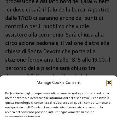
processione e dal lato nord del Quai Albert
Ier dove ci sarà il falò della barca. A partire
dalle 17h30 ci saranno anche dei punti di
controllo per il pubblico che vuole
assistere alla cerimonia. Sarà chiusa alla
circolazione pedonale, il vallone dietro alla
chiesa di Santa Devota che porta alla
stazione ferroviaria. Dalle 18.15 alle 19.00, il
percorso della piscina sarà chiuso tra
l’avenue J.F. Kennedy e il molo Jules
Manage Cookie Consent
SOCCAL.
Per fornire le migliori esperienze, utilizziamo tecnologie come i cookie per
PRÉCÉDENT
memorizzare e/o accedere alle informazioni del dispositivo. Il consenso a
DIRITTI DELLE DONNE: MOBILITAZIONE GENERALE
queste tecnologie ci consentirà di elaborare dati quali il comportamento di
PER IL 2024
navigazione o gli ID univoci su questo sito. Il mancato consenso o la
revoca del consenso possono influire negativamente su alcune
caratteristiche e funzioni.