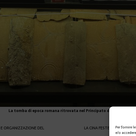
La tomba di epoca romana ritrovata nel Principato di Monaco.
Per fornire 
 E ORGANIZZAZIONE DEL
LA CINA FESTEGGIA L’ARRIV
e/o accedere