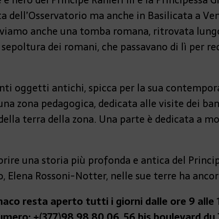
tta dell’Osservatorio ma anche in Basilicata a Ve
oviamo anche una tomba romana, ritrovata lungo
 sepoltura dei romani, che passavano di lì per rec
tanti oggetti antichi, spicca per la sua contempo
 una zona pedagogica, dedicata alle visite dei ba
della terra della zona. Una parte è dedicata a mo
prire una storia più profonda e antica del Princ
o, Elena Rossoni-Notter, nelle sue terre ha ancor
co resta aperto tutti i giorni dalle ore 9 alle 
numero: +(377)98 98 80 06
,
56 bis boulevard du