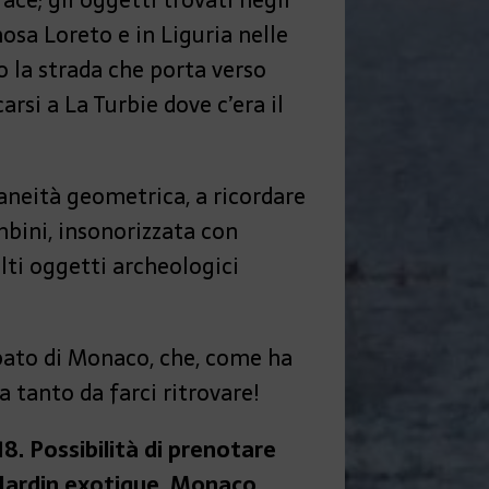
nosa Loreto e in Liguria nelle
 la strada che porta verso
arsi a La Turbie dove c’era il
raneità geometrica, a ricordare
mbini, insonorizzata con
lti oggetti archeologici
ipato di Monaco, che, come ha
a tanto da farci ritrovare!
18. Possibilità di prenotare
 Jardin exotique, Monaco
.