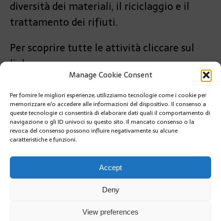
diversità dei materiali, il riciclaggio e il
trattamento dei rifiuti.
Per scoprire tutte le attività cliccare sul
link:
Manage Cookie Consent
https://www.sma.mc/fr/monacollecte
Per fornire le migliori esperienze, utilizziamo tecnologie come i cookie per
PRÉCÉDENT
memorizzare e/o accedere alle informazioni del dispositivo. Il consenso a
CFM INDOSUEZ E I BALLETTI DI MONTE-CARLO
queste tecnologie ci consentirà di elaborare dati quali il comportamento di
RINNOVANO LA COLLABORAZIONNE
navigazione o gli ID univoci su questo sito. Il mancato consenso o la
revoca del consenso possono influire negativamente su alcune
caratteristiche e funzioni.
SUIVANT
CROCE ROSSA MONEGASCA, AIUTI LOCALI,
INTERNAZIONALI E TANTE DIFFICOLTÀ
Accept
Deny
View preferences