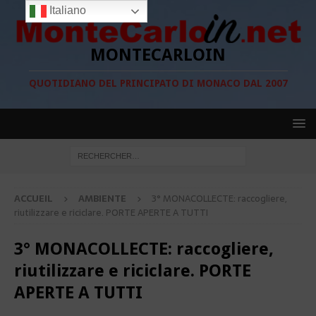
Italiano
MONTECARLOIN
QUOTIDIANO DEL PRINCIPATO DI MONACO DAL 2007
ACCUEIL
AMBIENTE
3° MONACOLLECTE: raccogliere,
riutilizzare e riciclare. PORTE APERTE A TUTTI
3° MONACOLLECTE: raccogliere,
riutilizzare e riciclare. PORTE
APERTE A TUTTI